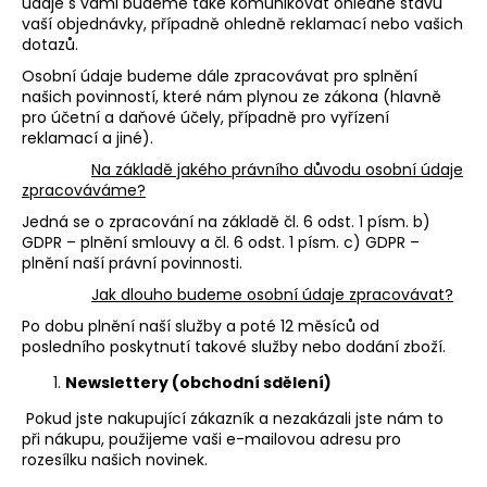
údaje s vámi budeme také komunikovat ohledně stavu
vaší objednávky, případně ohledně reklamací nebo vašich
dotazů.
Osobní údaje budeme dále zpracovávat pro splnění
našich povinností, které nám plynou ze zákona (hlavně
pro účetní a daňové účely, případně pro vyřízení
reklamací a jiné).
Na základě jakého právního důvodu osobní údaje
zpracováváme?
Jedná se o zpracování na základě čl. 6 odst. 1 písm. b)
GDPR – plnění smlouvy a čl. 6 odst. 1 písm. c) GDPR –
plnění naší právní povinnosti.
Jak dlouho budeme osobní údaje zpracovávat?
Po dobu plnění naší služby a poté 12 měsíců od
posledního poskytnutí takové služby nebo dodání zboží.
Newslettery (obchodní sdělení)
Pokud jste nakupující zákazník a nezakázali jste nám to
při nákupu, použijeme vaši e-mailovou adresu pro
rozesílku našich novinek.