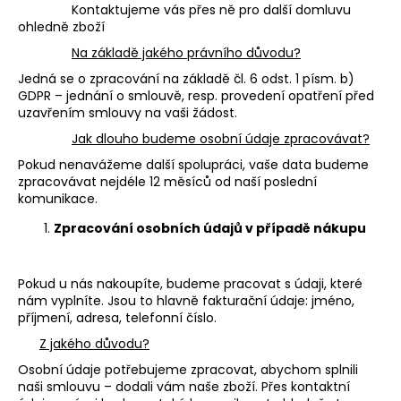
č
Kontaktujeme vás přes ně pro další domluvu
u
ohledně zboží
j
Na základě jakého právního důvodu?
e
m
Jedná se o zpracování na základě čl. 6 odst. 1 písm. b)
GDPR – jednání o smlouvě, resp. provedení opatření před
e
uzavřením smlouvy na vaši žádost.
Jak dlouho budeme osobní údaje zpracovávat?
DÁRKOVÝ
Pokud nenavážeme další spolupráci, vaše data budeme
SET
zpracovávat nejdéle 12 měsíců od naší poslední
PLAYFULL
komunikace.
1
099
Zpracování osobních údajů v případě nákupu
Kč
Pokud u nás nakoupíte, budeme pracovat s údaji, které
nám vyplníte. Jsou to hlavně fakturační údaje: jméno,
příjmení, adresa, telefonní číslo.
Z jakého důvodu?
Osobní údaje potřebujeme zpracovat, abychom splnili
naši smlouvu – dodali vám naše zboží. Přes kontaktní