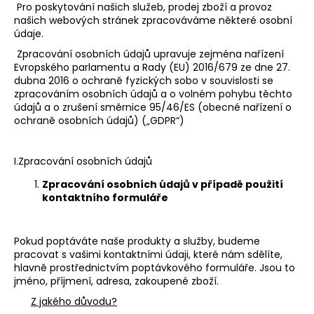
Pro poskytování našich služeb, prodej zboží a provoz
a
našich webových stránek zpracováváme některé osobní
j
údaje.
í
Zpracování osobních údajů upravuje zejména nařízení
Evropského parlamentu a Rady (EU) 2016/679 ze dne 27.
t
dubna 2016 o ochraně fyzických sobo v souvislosti se
?
zpracováním osobních údajů a o volném pohybu těchto
údajů a o zrušení směrnice 95/46/ES (obecné nařízení o
ochraně osobních údajů) („GDPR“)
I.Zpracování osobních údajů
HLEDAT
Zpracování osobních údajů v případě použití
kontaktního formuláře
D
o
Pokud poptáváte naše produkty a služby, budeme
p
pracovat s vašimi kontaktními údaji, které nám sdělíte,
o
hlavně prostřednictvím poptávkového formuláře. Jsou to
jméno, příjmení, adresa, zakoupené zboží.
r
u
Z jakého důvodu?