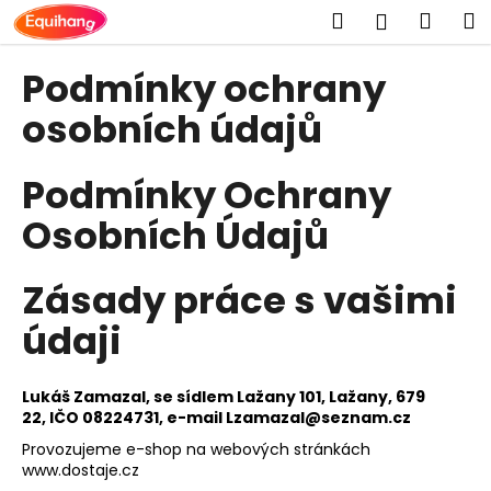
K
Přejít
Hledat
Náku
M
Přihlášen
na
o
obsah
Zpět
Zpět
košík
š
Podmínky ochrany
í
C
osobních údajů
k
o
p
Podmínky Ochrany
o
Osobních Údajů
t
ř
e
Zásady práce s vašimi
b
údaji
u
j
Lukáš Zamazal,
se sídlem
Lažany 101, Lažany, 679
e
22,
IČO 08224731
,
e-mail
Lzamazal@seznam.cz
t
Provozujeme e-shop na webových stránkách
e
www.dostaje.cz
n