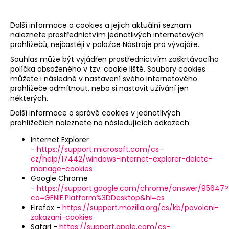
Další informace o cookies a jejich aktuální seznam
naleznete prostřednictvím jednotlivých internetových
prohlížečů, nejčastěji v položce Nástroje pro vývojáře.
Souhlas může být vyjádřen prostřednictvím zaškrtávacího
políčka obsaženého v tzv. cookie liště. Soubory cookies
můžete i následně v nastavení svého internetového
prohlížeče odmítnout, nebo si nastavit užívání jen
některých.
Další informace o správě cookies v jednotlivých
prohlížečích naleznete na následujících odkazech:
Internet Explorer
-
https://support.microsoft.com/cs-
cz/help/17442/windows-internet-explorer-delete-
manage-cookies
Google Chrome
-
https://support.google.com/chrome/answer/95647?
co=GENIE.Platform%3DDesktop&hl=cs
Firefox -
https://support.mozilla.org/cs/kb/povoleni-
zakazani-cookies
Safari -
https://support.apple.com/cs-