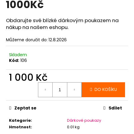
1000Kč
a
j
Obdarujte své blízké dárkovým poukazem na
í
nákup na našem eshopu.
t
?
Můžeme doručit do:
12.8.2026
Skladem
Kód:
106
HLEDAT
1 000 Kč
Měrná
DO KOŠÍKU
cena:
D
o
p
Zeptat se
Sdílet
o
Kategorie
:
Dárkové poukazy
r
Hmotnost
:
0.01 kg
u