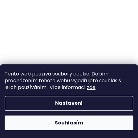
a
j
í
t
?
HLEDAT
Tento web používá soubory cookie. Dalším
procházením tohoto webu vyjadřujete souhlas s
jejich používáním.. Více informací
zde
.
D
Nastavení
o
p
o
Dárkové poukazy nelze sčítat ani kombinovat. Na
Souhlasím
r
objednávku je možné použít pouze jeden dárkový poukaz.
u